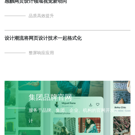
感触网页设计领域视觉新动向
品质高效提升
设计潮流将网页设计技术一起格式化
整屏响应应用
集团品牌官网
服务于品牌、集团、企业、机构的官网开发设
计