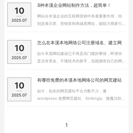
来就比较顺利了，那么网站的前期准备工作包括那
3种本溪企业网站制作方法，超简单！
10
些流程呢？一、网站定位：不同行业的商业网站可
以有不同的类型和风格。 企业网站建设的目标
网站在本溪企业的互联网营销中有着重要作用，特
2025.07
别是展示类、营销类和商城类网站，能助力商家引
流获客、提高转化。其实，制作这些网站并不复
杂，即使是不懂技术的新手也能完成。今天就以这 3
怎么在本溪本地网络公司注册域名、建立网
10
种网站为例，教你企业网站的制作方法：1、展示网
站？
站制作首先，要找一个合适且靠谱的建站
如今本溪网站建设已不再是高门槛的事情，即便你
2025.07
是没有资金、不懂技术的新手，也能拥有自己的网
站。但要建站，离不开域名、空间（服务器）和网
页这三样东西。今天就来给大家科普一下，在建站
有哪些免费的本溪本地网络公司的网页建站
10
时该如何处理这三方面的问题。1. 怎么注册域名什
软件？其中哪款比较好用呢？
么是域名呢？你可以把域名看作是网站的网
如今，知名的网页建站平台为数不少，像
2025.07
wordpress 免费网页建站、Strikingly、微魔法软硬
件平台免费建站等都在其列。各类建站平台的兴
起，让新手也能相对轻松便捷地搭建自己的网站，
无需再去学习代码知识。不过，这些建站平台之间
1
的差异其实很大。新手要是想搭建一个高