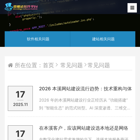
软件相关问题
建站相关问题
所在位置：
首页
常见问题
常见问题
2026 本溪网站建设流行趋势：技术重构与体
17
验革命
2026 年的本溪网站建设行业正经历从 “功能搭建”
2025.11
到 “智能生态” 的范式转型。AI 深度渗透、三维交互
普及、跨端体验升级等趋势，推动建站服务向更智
能、更沉浸、更高效的方向迈进，成为企业数字化
在本溪客户，应该网站建设选本地还是网络
17
竞争的核心抓手。AI 驱动的智能交互成为标配。集
上的网站建设公司？优缺点全解析
成 TensorF
在数字化建站需求激增的当下，选择本地服务商还