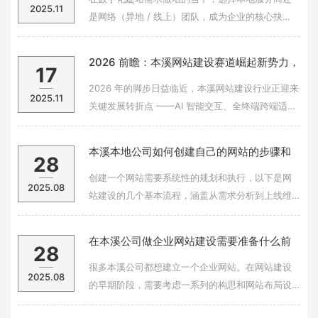
2025.11
是网络（异地 / 线上）团队，成为企业的核心抉
择。两者各有优劣，需结合业务需求精准匹配。本
地建站的核心优势在于 “近距离服务”。面对面沟通
2026 前瞻：本溪网站建设赛道崛起新势力，
17
能减少需求偏差，快速响应调整，尤其适合需频繁
前沿技术赋能下的品牌优选
对接的项目。本地团队深谙区域市场特性，可融入
2026 年的脚步日益临近，本溪网站建设行业正迎来
2025.11
关键发展转折点 ——AI 智能交互、全终端跨端适
配、数据驱动决策等前沿技术加速渗透市场，企业
对建站服务的 “技术前沿性” 与 “需求定制化” 要求愈
本溪本地公司如何创建自己的网站的步骤和
28
发严苛。在此背景下，一批兼具创新魄力与市场洞
方法
察力的新兴黑马企业强
创建一个网站需要系统性的规划和执行，以下是网
2025.08
站建设的几个基本流程，涵盖从需求分析到上线维
护的完整周期：1. 明确网站目标与需求分析核心目
标：确定网站用途（展示、销售、资讯、社交
在本溪公司做企业网站建设需要准备什么前
28
等）、目标用户群体及核心功能（如在线下单、会
期工作？
员系统、互动沟通）。需求文档：梳理具体需求，
很多本溪公司都想建立一个企业网站。在网站建设
2025.08
例如页
的早期阶段，需要考虑一系列的构思和网站布局设
计。如前期做好网站架建的构思的话、网站建设起